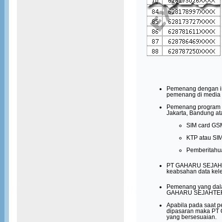
Pemenang dengan in
pemenang di media
Pemenang program ini
Jakarta, Bandung at
SIM
c
ard G
KTP
atau SI
Pemberitahua
PT GAHARU SEJAHTE
keabsahan data kel
Pemenang yang dal
GAHARU SEJAHTERA 
Apabila pada saat p
dipasaran maka PT
yang bersesuaian.