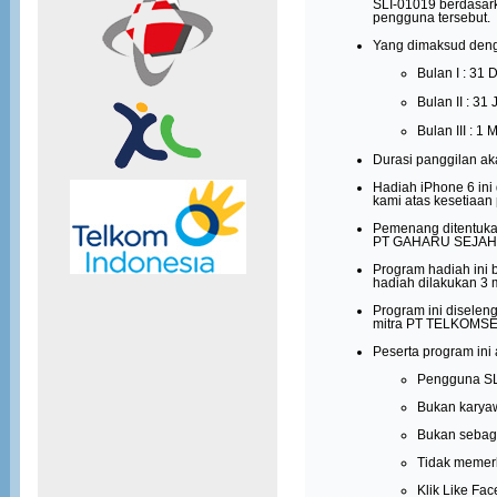
SLI-01019
berdasark
pengguna tersebut.
Yang dimaksud denga
Bulan I : 31
Bulan II : 31
Bulan III : 1
Durasi panggilan aka
Hadiah iPhone 6 ini
kami atas kesetiaa
Pemenang ditentuk
PT GAHARU SEJAHTER
Program hadiah ini 
hadiah dilakukan 3
Program ini diselen
mitra PT TELKOMSE
Peserta program ini 
Pengguna SL
Bukan karya
Bukan sebag
Tidak memerl
Klik Like Fa