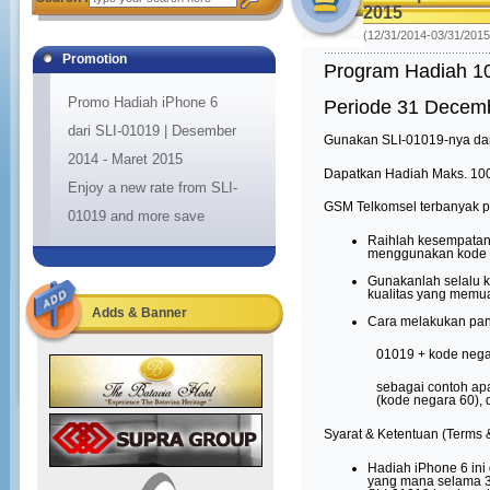
2015
(12/31/2014-03/31/2015
Promotion
Program Hadiah 10
Promo Hadiah iPhone 6
Periode 31 Decemb
dari SLI-01019 | Desember
Gunakan SLI-01019-nya dan
2014 - Maret 2015
Dapatkan Hadiah Maks. 10
Enjoy a new rate from SLI-
GSM Telkomsel terbanyak pe
01019 and more save
Raihlah kesempatan
menggunakan kode 
Gunakanlah selalu 
kualitas yang memu
Adds & Banner
Cara melakukan pan
01019
+ kode neg
sebagai contoh ap
(kode negara 60)
Syarat & Ketentuan (Terms &
Hadiah iPhone 6 in
yang mana selama
3