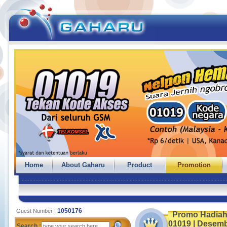
Home
About Gaharu
Product
Promotion
1050176
Guest Number :
Promo Hadiah i
01019 | Desemb
Search :